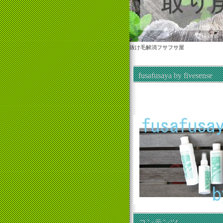
抜け毛解消フサフサ屋
fusafusaya by fivesense
コンテンツ