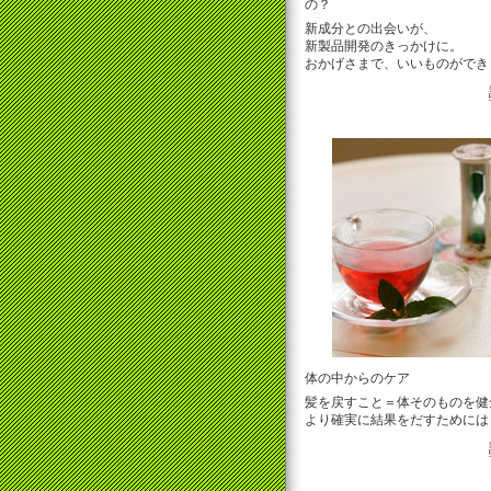
の？
新成分との出会いが、
新製品開発のきっかけに。
おかげさまで、いいものができ
体の中からのケア
髪を戻すこと＝体そのものを健
より確実に結果をだすためには